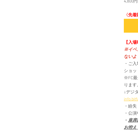
4,800
〈先着販売
【入場
※イベ
ないよ
・ご入
ショッ
※FC
ります
↓デジ
info.bi
・紛失
・公演
・
座席
お控え