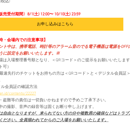
円(税込)
受付期間〉8/1(土) 12:00〜 10/10(土) 23:59
お申し込みはこちら
時・会場内での注意事項】
ント中は、携帯電話、時計等のアラーム音のでる電子機器は電源をOFF
うに設定をお願いいたします。※
場は入場整理番号順となり、＜QRコード＞のご提示をお願いいたしま
ト可）
最最速先行のチケットをお持ちの方は＜QRコード＞と＜デジタル会員証
。
タル会員証の確認方法
tfan.id/contents/22227
・盗難等の責任は一切負いかねますので予めご了承下さい。
中の撮影、音声の録音等は固くお断り申し上げます。
は自由となりますが、来られてない方の分や複数席の確保などはトラブ
ください。全員揃われてからのご入場をお願いいたします。