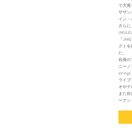
で大賞
サザン
イン・
さらに
UKUL
『JAK
クトを
た。
自身の
ニーノ
strin
ライブ
オやテ
また自
ークシ