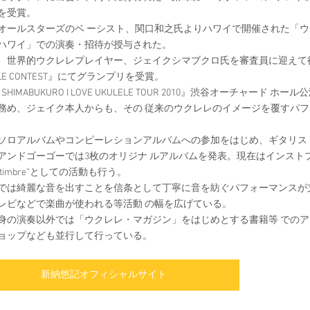
を受賞。
オールスターズのベ ーシスト、関口和之氏よりハワイで開催された「ウ
ハワイ」での演奏・招待が授与された。
、世界的ウクレレプレイヤー、ジェイクシマブクロ氏を審査員に迎えて行われた『
ELE CONTEST』にてグランプリを受賞。
E SHIMABUKURO I LOVE UKULELE TOUR 2010』渋谷オーチャード
務め、ジェイク本人からも、その 従来のウクレレのイメージを覆すパ
ソロアルバムやコンピーレションアルバムへの参加をはじめ、ギタリス
アンドゴーゴーでは3枚のオリジナ ルアルバムを発表。現在はインストプロ
gs timbre”としての活動も行う。
では綺麗な音を出すことを信条として丁寧に音を紡ぐパフォーマンスが
レビなどで楽曲が使われる等活動 の幅を広げている。
身の演奏以外では「ウクレレ・マガジン」をはじめとする書籍等 での
ョップなども並行して行っている。
新納悠記オフィシャルサイト