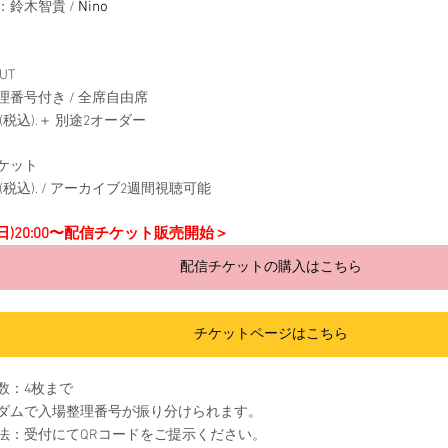
Nino
鈴木智貴 / 
UT
理番号付き / 全席自由席
0円(税込).＋ 別途2オーダー
ケット
0円(税込). / アーカイブ2週間視聴可能
(日)20:00〜配信チケット販売開始＞
配信チケットの購入はこちら
チケットページはこちら
数：4枚まで
ダムで入場整理番号が振り分けられます。
法：受付にてQRコードをご提示ください。