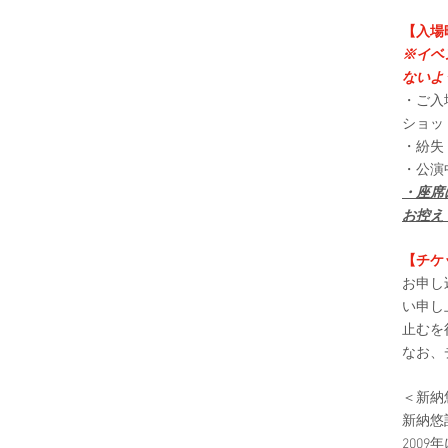
【入場
※イベ
ないよ
・ご入
ショッ
・紛失
・公演
・座席
お控え
【チケ
お申し
い申し
止むを
なお、
＜新納
新納悠記 -
200