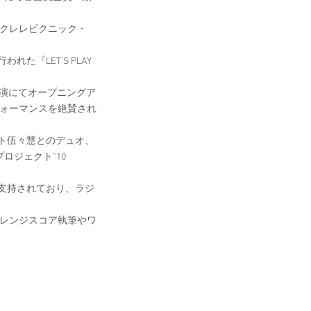
クレレピクニック・ 
LET'S PLAY 
 ホール公演にてオープニングア
フォーマンスを絶賛され
ト伍々慧とのデュオ、
ジェクト”10 
支持されており、ラジ
アレンジスコア執筆やワ