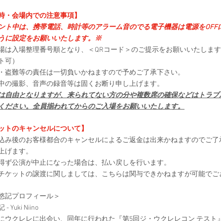
時・会場内での注意事項】
ント中は、携帯電話、時計等のアラーム音のでる電子機器は電源をOFF
うに設定をお願いいたします。※
場は入場整理番号順となり、＜QRコード＞のご提示をお願いいたしま
ト可）
・盗難等の責任は一切負いかねますので予めご了承下さい。
中の撮影、音声の録音等は固くお断り申し上げます。
は自由となりますが、来られてない方の分や複数席の確保などはトラブ
ください。全員揃われてからのご入場をお願いいたします。
ットのキャンセルについて】
込み後のお客様都合のキャンセルによるご返金は出来かねますのでご了
上げます。
得ず公演が中止になった場合は、払い戻しを行います。
チケットの譲渡に関しましては、こちらは関与できかねますが可能でご
悠記プロフィール＞
 Yuki Niino
9年にウクレレに出会い、同年に行われた『第5回ジ・ウクレレコン テス