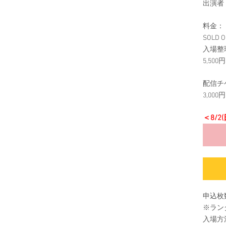
出演者：
料金：
SOLD O
入場整
5,50
配信チ
3,00
＜8/2
申込枚
※ラン
入場方