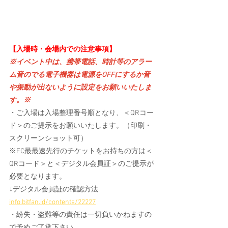
【入場時・会場内での注意事項】
※イベント中は、携帯電話、時計等のアラー
ム音のでる電子機器は電源をOFFにするか音
や振動が出ないように設定をお願いいたしま
す。※
・ご入場は入場整理番号順となり、＜QRコー
ド＞のご提示をお願いいたします。（印刷・
スクリーンショット可）
※FC最最速先行のチケットをお持ちの方は＜
QRコード＞と＜デジタル会員証＞のご提示が
必要となります。
↓デジタル会員証の確認方法
info.bitfan.id/contents/22227
・紛失・盗難等の責任は一切負いかねますの
で予めご了承下さい。