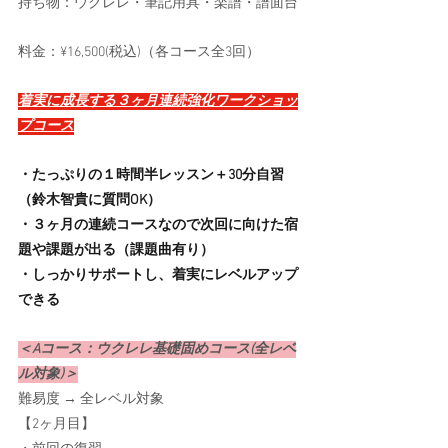
持ち物：ウクレレ・筆記用具・楽譜・譜面台
料金：¥16,500(税込)（各コース全3回）
着実に成長する３ヶ月連続強化ワークショッ
プコース
・たっぷりの１時間半レッスン＋30分自習
（鈴木智貴に質問OK）
・３ヶ月の連続コースなので次回に向けた宿
題や課題が出る（課題曲有り）
・しっかりサポートし、着実にレベルアップ
できる
＜Aコース：ウクレレ基礎固めコース(全レベ
ル対象)＞
難易度 → 全レベル対象
【2ヶ月目】